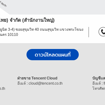
ทย) จํากัด (สํานักงานใหญ่)
 (ยูนิต 3-4) ซอยสุขุมวิท 40 ถนนสุขุมวิท แขวงพระโขนง
านคร 10110
ดาวน์โหลดแผนที่
ฝ่ายขาย Tencent Cloud
บัญชีแ
อีเมล์ :
cloud
@
tencent.co.th
อีเมล์ :
o.th
โทรศัพท