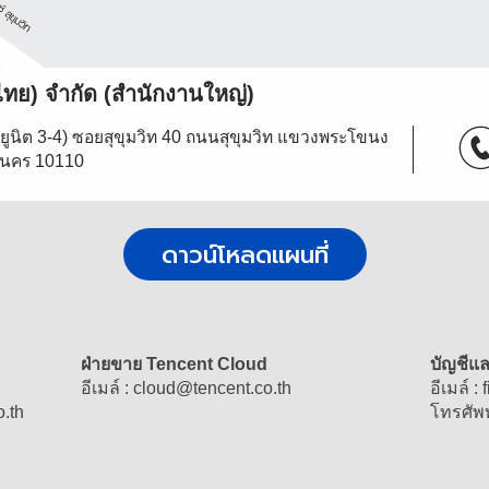
ทย) จํากัด (สํานักงานใหญ่)
 (ยูนิต 3-4) ซอยสุขุมวิท 40 ถนนสุขุมวิท แขวงพระโขนง
านคร 10110
ดาวน์โหลดแผนที่
ฝ่ายขาย Tencent Cloud
บัญชีแ
อีเมล์ :
cloud
@
tencent.co.th
อีเมล์ :
o.th
โทรศัพท